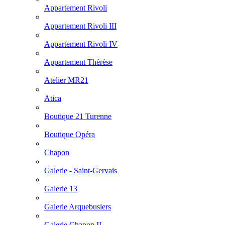
Appartement Rivoli
Appartement Rivoli III
Appartement Rivoli IV
Appartement Thérèse
Atelier MR21
Atica
Boutique 21 Turenne
Boutique Opéra
Chapon
Galerie - Saint-Gervais
Galerie 13
Galerie Arquebusiers
Galerie Chapon II