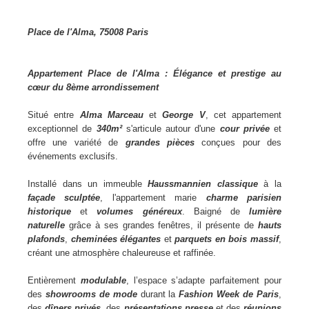
Place de l'Alma, 75008 Paris
Appartement Place de l'Alma : Élégance et prestige au
cœur du 8ème arrondissement
Situé entre
Alma Marceau
et
George V
, cet appartement
exceptionnel de
340m²
s'articule autour d'une
cour privée
et
offre une variété de
grandes pièces
conçues pour des
événements exclusifs.
Installé dans un immeuble
Haussmannien classique
à la
façade sculptée
, l'appartement marie
charme parisien
historique
et
volumes généreux
. Baigné de
lumière
naturelle
grâce à ses grandes fenêtres, il présente de
hauts
plafonds
,
cheminées élégantes
et
parquets en bois massif
,
créant une atmosphère chaleureuse et raffinée.
Entièrement
modulable
, l’espace s’adapte parfaitement pour
des
showrooms de mode
durant la
Fashion Week de Paris
,
des
dîners privés
, des
présentations presse
et des
réunions