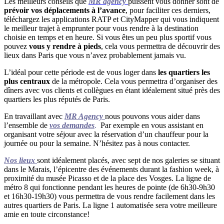
Les meilleurs conseils que
MR agency
puissent vous donner sont de
prévoir vos déplacements à l’avance
, pour faciliter ces derniers,
téléchargez les applications RATP et CityMapper qui vous indiquent
le meilleur trajet à emprunter pour vous rendre à la destination
choisie en temps et en heure.
Si vous êtes un peu plus sportif vous
pouvez
vous y rendre à pieds
, cela vous permettra de découvrir des
lieux dans Paris que vous n’avez probablement jamais vu.
L’idéal pour cette période est de vous loger dans
les quartiers les
plus centraux
de la métropole. Cela vous permettra d’organiser des
dîners avec vos clients et collègues en étant idéalement situé près des
quartiers les plus réputés de Paris.
En travaillant avec
MR Agency
nous pouvons vous aider dans
l’ensemble de
vos demandes
.
Par exemple en vous assistant en
organisant votre séjour avec la réservation d’un chauffeur pour la
journée ou pour la semaine. N’hésitez pas à nous contacter.
Nos lieux
sont idéalement placés, avec sept de nos galeries se situant
dans le Marais, l’épicentre des événements durant la fashion week, à
proximité du musée Picasso et de la place des Vosges. La ligne de
métro 8 qui fonctionne pendant les heures de pointe (de 6h30-9h30
et 16h30-19h30) vous permettra de vous rendre facilement dans les
autres quartiers de Paris. La ligne 1 automatisée sera votre meilleure
amie en toute circonstance!