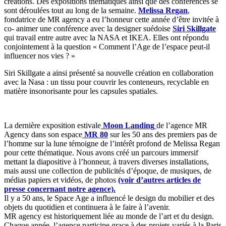
créations. Des expositions thématiques ainsi que des conférences se
sont déroulées tout au long de la semaine.
Melissa Regan
,
fondatrice de MR agency a eu l’honneur cette année d’être invitée à
co- animer une conférence avec la designer suédoise
Siri Skillgate
qui travail entre autre avec la NASA et IKEA. Elles ont répondu
conjointement à la question « Comment l’Age de l’espace peut-il
influencer nos vies ? »
Siri Skillgate a ainsi présenté sa nouvelle création en collaboration
avec la Nasa : un tissu pour couvrir les conteneurs, recyclable en
matière insonorisante pour les capsules spatiales.
La dernière exposition estivale
Moon Landing
de l’agence MR
Agency dans son espace
MR 80
sur les 50 ans des premiers pas de
l’homme sur la lune témoigne de l’intérêt profond de Melissa Regan
pour cette thématique. Nous avons créé un parcours immersif
mettant la diapositive à l’honneur, à travers diverses installations,
mais aussi une collection de publicités d’époque, de musiques, de
médias papiers et vidéos, de photos
(voir d’autres articles de
presse concernant notre agence).
Il y a 50 ans, le Space Age a influencé le design du mobilier et des
objets du quotidien et continuera à le faire à l’avenir.
MR agency est historiquement liée au monde de l’art et du design.
Chaque année, l’agence participe grace à des projets variés à la Paris